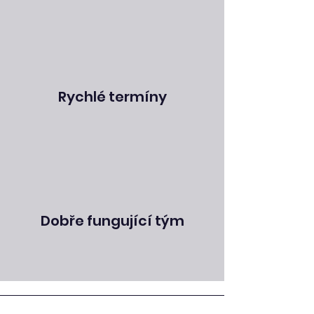
Rychlé termíny
Dobře fungující tým