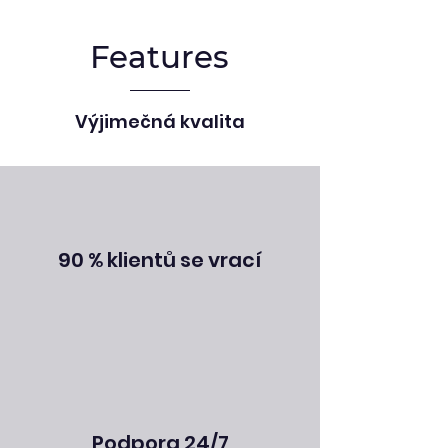
Features
Výjimečná kvalita
90 % klientů se vrací
Podpora 24/7