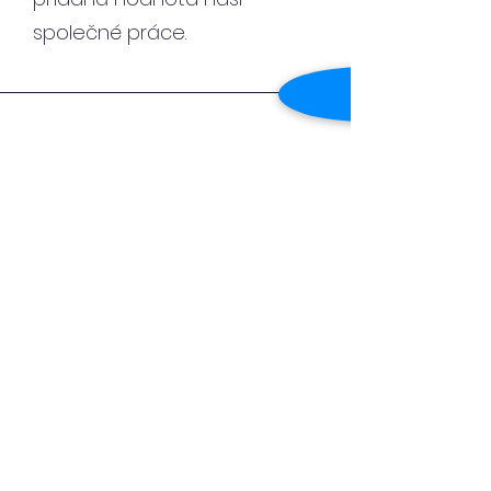
společné práce.
Morgan James, NY
„Skvělá reference může
posílit image vaší značky.
Klikněte pro úpravu a
přidejte vlastní.“