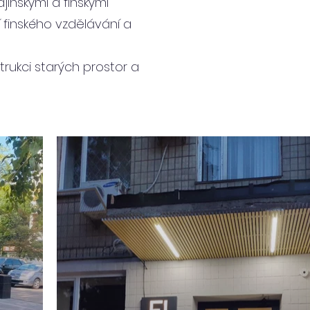
jinskými a finskými
í finského vzdělávání a
rukci starých prostor a