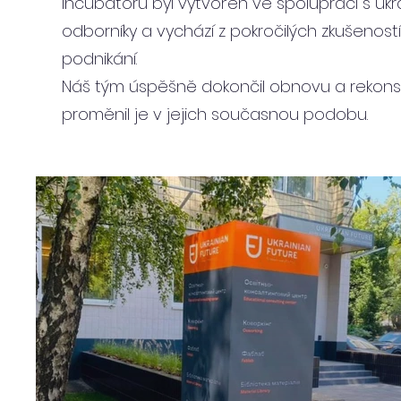
Incubatoru byl vytvořen ve spolupráci s ukra
odborníky a vychází z pokročilých zkušenost
podnikání.
Náš tým úspěšně dokončil obnovu a rekonst
proměnil je v jejich současnou podobu.