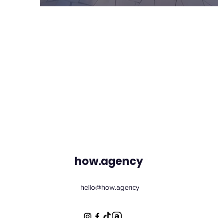
how.agency
hello@how.agency