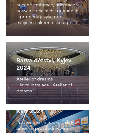
nucené emigrace, adaptace v
nových sociálních kontextech
a proměny jazyka pod
trvajícím tlakem ruské agrese.
Barva dětství, Kyjev
2024
Atelier of dreams
Hlavní instalace "Atelier of
dreams"
Atelier of dreams,
Kyiv 2024
Prostor pro „interakci“ dětí s
uměním prostřednictvím