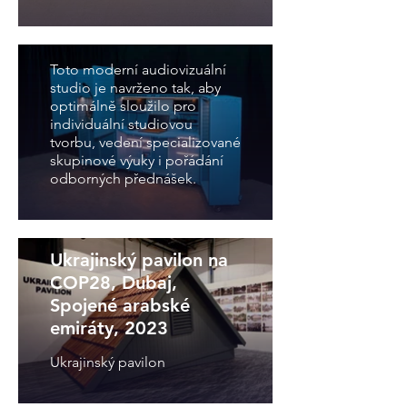
Audiovizuální studio
„Kontenta“
Toto moderní audiovizuální
studio je navrženo tak, aby
optimálně sloužilo pro
individuální studiovou
tvorbu, vedení specializované
skupinové výuky i pořádání
odborných přednášek.
Ukrajinský pavilon na
COP28, Dubaj,
Spojené arabské
emiráty, 2023
Ukrajinský pavilon