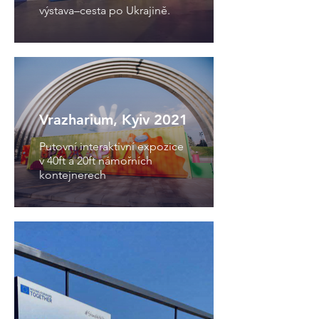
výstava–cesta po Ukrajině.
Vrazharium, Kyiv 2021
Putovní interaktivní expozice
v 40ft a 20ft námořních
kontejnerech