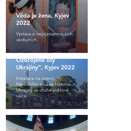
Věda je žena, Kyjev
2022
Výstava o nejvýznamnějších
vědkyních.
Instalace „Věřím v
Ozbrojené síly
Ukrajiny“, Kyjev 2022
Instalace na území
Národního muzea historie
Ukrajiny ve druhé světové
válce