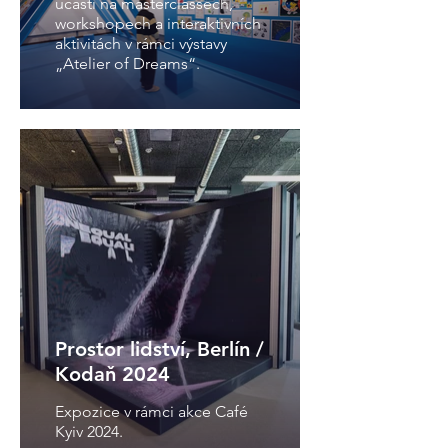
účasti na masterclassech,
workshopech a interaktivních
aktivitách v rámci výstavy
„Atelier of Dreams“.
Prostor lidství, Berlín /
Kodaň 2024
Expozice v rámci akce Café
Kyiv 2024.