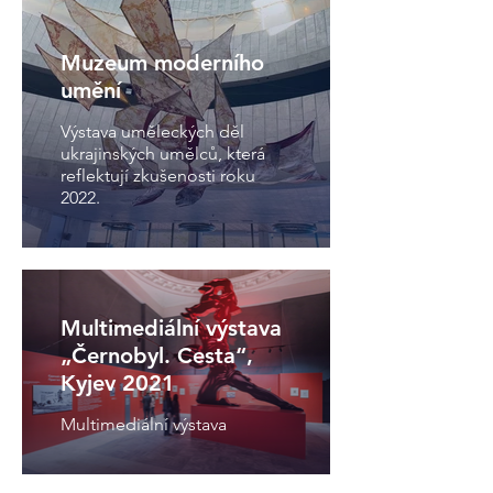
Muzeum moderního
umění
Výstava uměleckých děl
ukrajinských umělců, která
reflektují zkušenosti roku
2022.
Multimediální výstava
„Černobyl. Cesta“,
Kyjev 2021
Multimediální výstava